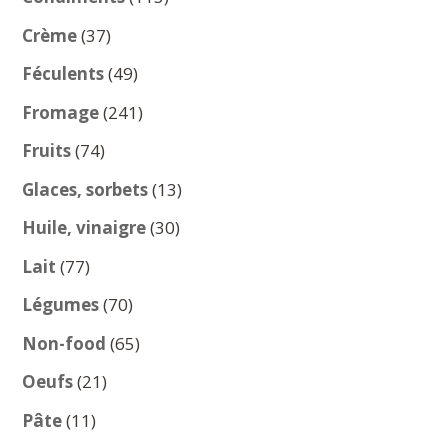
produits
37
Crème
37
produits
49
Féculents
49
produits
241
Fromage
241
produits
74
Fruits
74
produits
13
Glaces, sorbets
13
produits
30
Huile, vinaigre
30
produits
77
Lait
77
produits
70
Légumes
70
produits
65
Non-food
65
produits
21
Oeufs
21
produits
11
Pâte
11