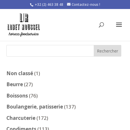
+32 (2) 463 38 48
Contactez-nous !
Rechercher
1
Non classé
1
produit
27
Beurre
27
produits
76
Boissons
76
produits
137
Boulangerie, patisserie
137
produits
172
Charcuterie
172
produits
113
Condiments
113