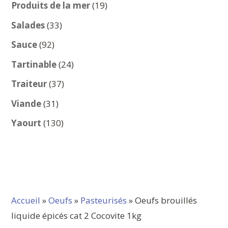
produits
19
Produits de la mer
19
produits
33
Salades
33
produits
92
Sauce
92
produits
24
Tartinable
24
produits
37
Traiteur
37
produits
31
Viande
31
produits
130
Yaourt
130
produits
Accueil
»
Oeufs
»
Pasteurisés
» Oeufs brouillés
liquide épicés cat 2 Cocovite 1kg