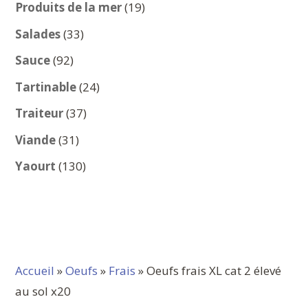
produits
19
Produits de la mer
19
produits
33
Salades
33
produits
92
Sauce
92
produits
24
Tartinable
24
produits
37
Traiteur
37
produits
31
Viande
31
produits
130
Yaourt
130
produits
Accueil
»
Oeufs
»
Frais
» Oeufs frais XL cat 2 élevé
au sol x20