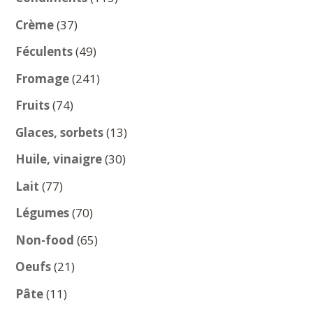
produits
37
Crème
37
produits
49
Féculents
49
produits
241
Fromage
241
produits
74
Fruits
74
produits
13
Glaces, sorbets
13
produits
30
Huile, vinaigre
30
produits
77
Lait
77
produits
70
Légumes
70
produits
65
Non-food
65
produits
21
Oeufs
21
produits
11
Pâte
11