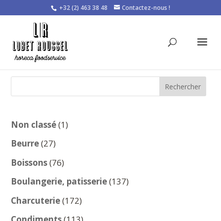
+32 (2) 463 38 48
Contactez-nous !
Rechercher
1
Non classé
1
produit
27
Beurre
27
produits
76
Boissons
76
produits
137
Boulangerie, patisserie
137
produits
172
Charcuterie
172
produits
113
Condiments
113