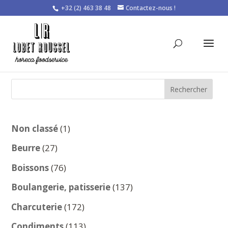
+32 (2) 463 38 48
Contactez-nous !
Rechercher
1
Non classé
1
produit
27
Beurre
27
produits
76
Boissons
76
produits
137
Boulangerie, patisserie
137
produits
172
Charcuterie
172
produits
113
Condiments
113