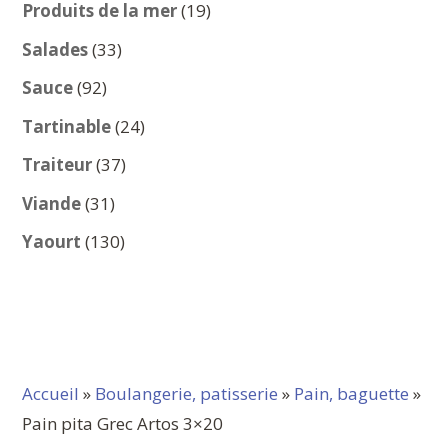
produits
19
Produits de la mer
19
produits
33
Salades
33
produits
92
Sauce
92
produits
24
Tartinable
24
produits
37
Traiteur
37
produits
31
Viande
31
produits
130
Yaourt
130
produits
Accueil
»
Boulangerie, patisserie
»
Pain, baguette
»
Pain pita Grec Artos 3×20