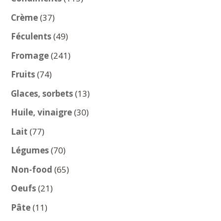
produits
37
Crème
37
produits
49
Féculents
49
produits
241
Fromage
241
produits
74
Fruits
74
produits
13
Glaces, sorbets
13
produits
30
Huile, vinaigre
30
produits
77
Lait
77
produits
70
Légumes
70
produits
65
Non-food
65
produits
21
Oeufs
21
produits
11
Pâte
11