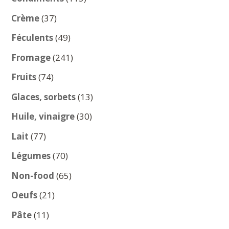
produits
37
Crème
37
produits
49
Féculents
49
produits
241
Fromage
241
produits
74
Fruits
74
produits
13
Glaces, sorbets
13
produits
30
Huile, vinaigre
30
produits
77
Lait
77
produits
70
Légumes
70
produits
65
Non-food
65
produits
21
Oeufs
21
produits
11
Pâte
11