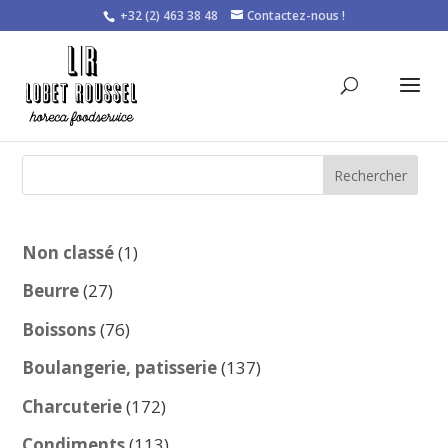
+32 (2) 463 38 48
Contactez-nous !
Rechercher
1
Non classé
1
produit
27
Beurre
27
produits
76
Boissons
76
produits
137
Boulangerie, patisserie
137
produits
172
Charcuterie
172
produits
113
Condiments
113