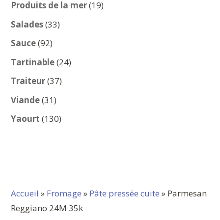
produits
19
Produits de la mer
19
produits
33
Salades
33
produits
92
Sauce
92
produits
24
Tartinable
24
produits
37
Traiteur
37
produits
31
Viande
31
produits
130
Yaourt
130
produits
Accueil
»
Fromage
»
Pâte pressée cuite
» Parmesan
Reggiano 24M 35k