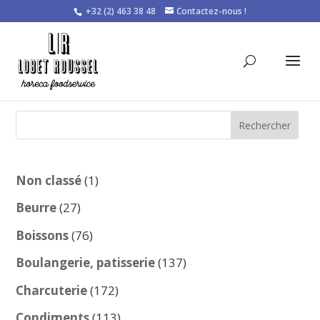
+32 (2) 463 38 48
Contactez-nous !
Rechercher
1
Non classé
1
produit
27
Beurre
27
produits
76
Boissons
76
produits
137
Boulangerie, patisserie
137
produits
172
Charcuterie
172
produits
113
Condiments
113