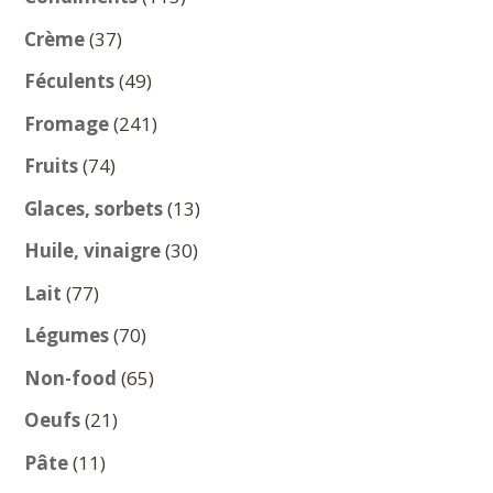
produits
37
Crème
37
produits
49
Féculents
49
produits
241
Fromage
241
produits
74
Fruits
74
produits
13
Glaces, sorbets
13
produits
30
Huile, vinaigre
30
produits
77
Lait
77
produits
70
Légumes
70
produits
65
Non-food
65
produits
21
Oeufs
21
produits
11
Pâte
11