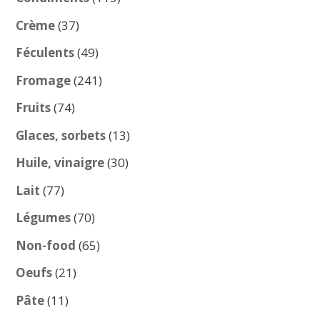
produits
37
Crème
37
produits
49
Féculents
49
produits
241
Fromage
241
produits
74
Fruits
74
produits
13
Glaces, sorbets
13
produits
30
Huile, vinaigre
30
produits
77
Lait
77
produits
70
Légumes
70
produits
65
Non-food
65
produits
21
Oeufs
21
produits
11
Pâte
11