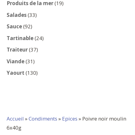
produits
19
Produits de la mer
19
produits
33
Salades
33
produits
92
Sauce
92
produits
24
Tartinable
24
produits
37
Traiteur
37
produits
31
Viande
31
produits
130
Yaourt
130
produits
Accueil
»
Condiments
»
Epices
» Poivre noir moulin
6x40g