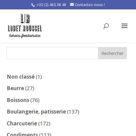
+32 (2) 463 38 48
Contactez-nous !
Rechercher
1
Non classé
1
produit
27
Beurre
27
produits
76
Boissons
76
produits
137
Boulangerie, patisserie
137
produits
172
Charcuterie
172
produits
113
Condiments
113