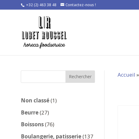
+32 (2) 463 38 48
Contactez-nous !
Accueil
Rechercher
1
Non classé
1
produit
27
Beurre
27
produits
76
Boissons
76
produits
Boulangerie, patisserie
137