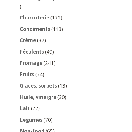
137
produits
172
Charcuterie
172
produits
113
Condiments
113
produits
37
Crème
37
produits
49
Féculents
49
produits
241
Fromage
241
produits
74
Fruits
74
produits
13
Glaces, sorbets
13
produits
30
Huile, vinaigre
30
produits
77
Lait
77
produits
70
Légumes
70
produits
65
Non-food
65