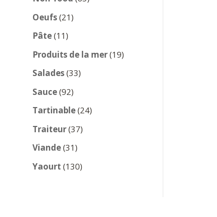
produits
21
Oeufs
21
produits
11
Pâte
11
produits
19
Produits de la mer
19
produits
33
Salades
33
produits
92
Sauce
92
produits
24
Tartinable
24
produits
37
Traiteur
37
produits
31
Viande
31
produits
130
Yaourt
130
produits