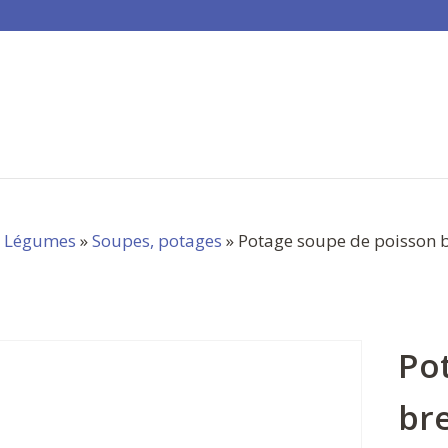
»
Légumes
»
Soupes, potages
» Potage soupe de poisson b
Po
br