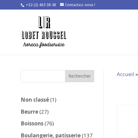
+32 (2) 463 38 48
Contactez-nous !
Accueil
Rechercher
1
Non classé
1
produit
27
Beurre
27
produits
76
Boissons
76
produits
Boulangerie, patisserie
137