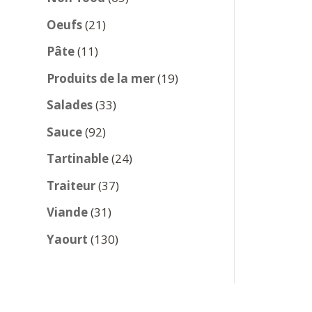
produits
21
Oeufs
21
produits
11
Pâte
11
produits
19
Produits de la mer
19
produits
33
Salades
33
produits
92
Sauce
92
produits
24
Tartinable
24
produits
37
Traiteur
37
produits
31
Viande
31
produits
130
Yaourt
130
produits