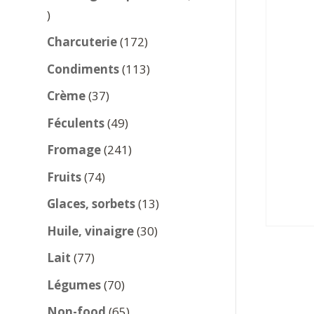
137
produits
172
Charcuterie
172
produits
113
Condiments
113
produits
37
Crème
37
produits
49
Féculents
49
produits
241
Fromage
241
produits
74
Fruits
74
produits
13
Glaces, sorbets
13
produits
30
Huile, vinaigre
30
produits
77
Lait
77
produits
70
Légumes
70
produits
65
Non-food
65