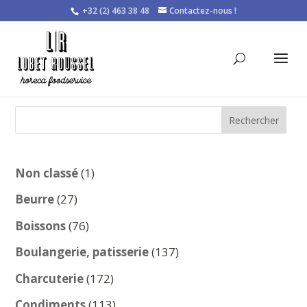
+32 (2) 463 38 48
Contactez-nous !
Rechercher
1
Non classé
1
produit
27
Beurre
27
produits
76
Boissons
76
produits
137
Boulangerie, patisserie
137
produits
172
Charcuterie
172
produits
113
Condiments
113