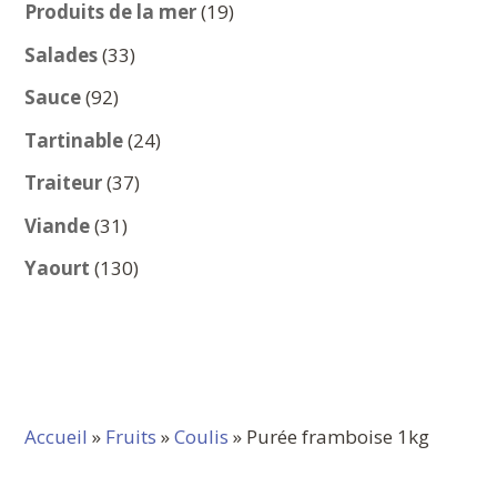
produits
19
Produits de la mer
19
produits
33
Salades
33
produits
92
Sauce
92
produits
24
Tartinable
24
produits
37
Traiteur
37
produits
31
Viande
31
produits
130
Yaourt
130
produits
Accueil
»
Fruits
»
Coulis
» Purée framboise 1kg