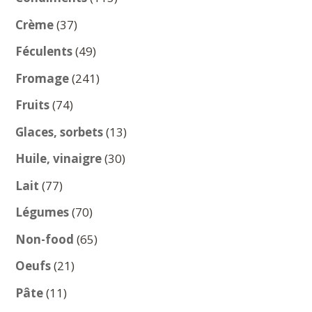
produits
37
Crème
37
produits
49
Féculents
49
produits
241
Fromage
241
produits
74
Fruits
74
produits
13
Glaces, sorbets
13
produits
30
Huile, vinaigre
30
produits
77
Lait
77
produits
70
Légumes
70
produits
65
Non-food
65
produits
21
Oeufs
21
produits
11
Pâte
11