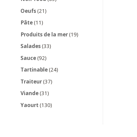
produits
21
Oeufs
21
produits
11
Pâte
11
produits
19
Produits de la mer
19
produits
33
Salades
33
produits
92
Sauce
92
produits
24
Tartinable
24
produits
37
Traiteur
37
produits
31
Viande
31
produits
130
Yaourt
130
produits