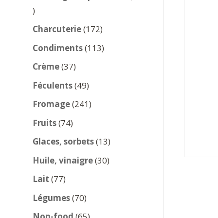
137
produits
172
Charcuterie
172
produits
113
Condiments
113
produits
37
Crème
37
produits
49
Féculents
49
produits
241
Fromage
241
produits
74
Fruits
74
produits
13
Glaces, sorbets
13
produits
30
Huile, vinaigre
30
produits
77
Lait
77
produits
70
Légumes
70
produits
65
Non-food
65