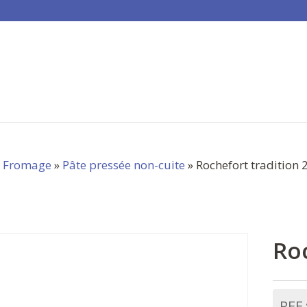
»
Fromage
»
Pâte pressée non-cuite
» Rochefort tradition 
Roc
REF 