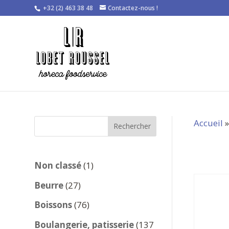
+32 (2) 463 38 48
Contactez-nous !
Accueil
Rechercher
1
Non classé
1
produit
27
Beurre
27
produits
76
Boissons
76
produits
Boulangerie, patisserie
137