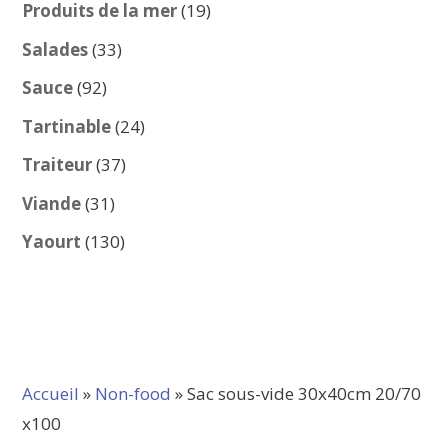
produits
19
Produits de la mer
19
produits
33
Salades
33
produits
92
Sauce
92
produits
24
Tartinable
24
produits
37
Traiteur
37
produits
31
Viande
31
produits
130
Yaourt
130
produits
Accueil
»
Non-food
» Sac sous-vide 30x40cm 20/70
x100