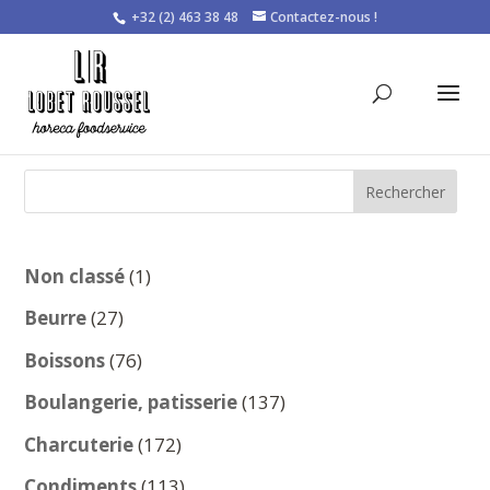
+32 (2) 463 38 48
Contactez-nous !
Rechercher
1
Non classé
1
produit
27
Beurre
27
produits
76
Boissons
76
produits
137
Boulangerie, patisserie
137
produits
172
Charcuterie
172
produits
113
Condiments
113