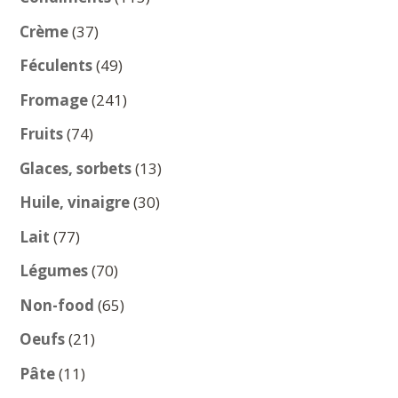
produits
37
Crème
37
produits
49
Féculents
49
produits
241
Fromage
241
produits
74
Fruits
74
produits
13
Glaces, sorbets
13
produits
30
Huile, vinaigre
30
produits
77
Lait
77
produits
70
Légumes
70
produits
65
Non-food
65
produits
21
Oeufs
21
produits
11
Pâte
11