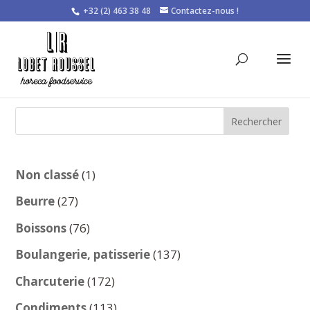
+32 (2) 463 38 48
Contactez-nous !
Rechercher
1
Non classé
1
produit
27
Beurre
27
produits
76
Boissons
76
produits
137
Boulangerie, patisserie
137
produits
172
Charcuterie
172
produits
113
Condiments
113