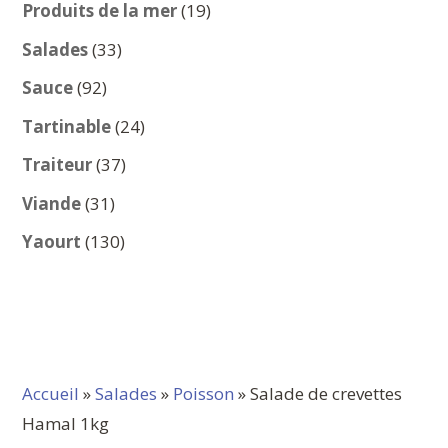
produits
19
Produits de la mer
19
produits
33
Salades
33
produits
92
Sauce
92
produits
24
Tartinable
24
produits
37
Traiteur
37
produits
31
Viande
31
produits
130
Yaourt
130
produits
Accueil
»
Salades
»
Poisson
» Salade de crevettes
Hamal 1kg