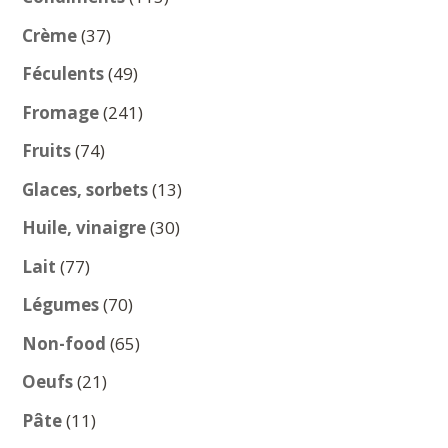
produits
37
Crème
37
produits
49
Féculents
49
produits
241
Fromage
241
produits
74
Fruits
74
produits
13
Glaces, sorbets
13
produits
30
Huile, vinaigre
30
produits
77
Lait
77
produits
70
Légumes
70
produits
65
Non-food
65
produits
21
Oeufs
21
produits
11
Pâte
11