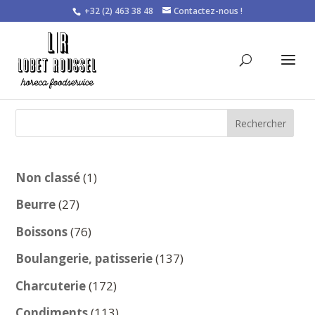
+32 (2) 463 38 48
Contactez-nous !
Rechercher
1
Non classé
1
produit
27
Beurre
27
produits
76
Boissons
76
produits
137
Boulangerie, patisserie
137
produits
172
Charcuterie
172
produits
113
Condiments
113