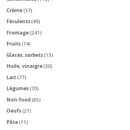
produits
37
Crème
37
produits
49
Féculents
49
produits
241
Fromage
241
produits
74
Fruits
74
produits
13
Glaces, sorbets
13
produits
30
Huile, vinaigre
30
produits
77
Lait
77
produits
70
Légumes
70
produits
65
Non-food
65
produits
21
Oeufs
21
produits
11
Pâte
11