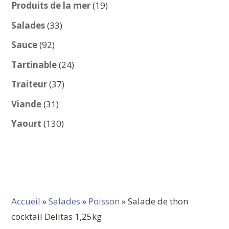
produits
19
Produits de la mer
19
produits
33
Salades
33
produits
92
Sauce
92
produits
24
Tartinable
24
produits
37
Traiteur
37
produits
31
Viande
31
produits
130
Yaourt
130
produits
Accueil
»
Salades
»
Poisson
» Salade de thon
cocktail Delitas 1,25kg