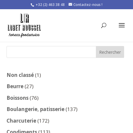
+32 (2) 463 38 48
Contactez-nous !
Rechercher
1
Non classé
1
produit
27
Beurre
27
produits
76
Boissons
76
produits
137
Boulangerie, patisserie
137
produits
172
Charcuterie
172
produits
113
Condiments
113