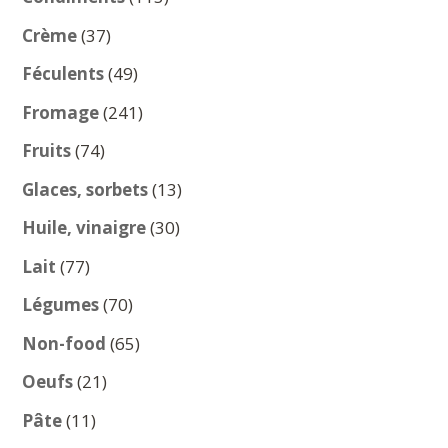
produits
37
Crème
37
produits
49
Féculents
49
produits
241
Fromage
241
produits
74
Fruits
74
produits
13
Glaces, sorbets
13
produits
30
Huile, vinaigre
30
produits
77
Lait
77
produits
70
Légumes
70
produits
65
Non-food
65
produits
21
Oeufs
21
produits
11
Pâte
11