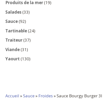
produits
19
Produits de la mer
19
produits
33
Salades
33
produits
92
Sauce
92
produits
24
Tartinable
24
produits
37
Traiteur
37
produits
31
Viande
31
produits
130
Yaourt
130
produits
Accueil
»
Sauce
»
Froides
» Sauce Bourgy Burger 3l