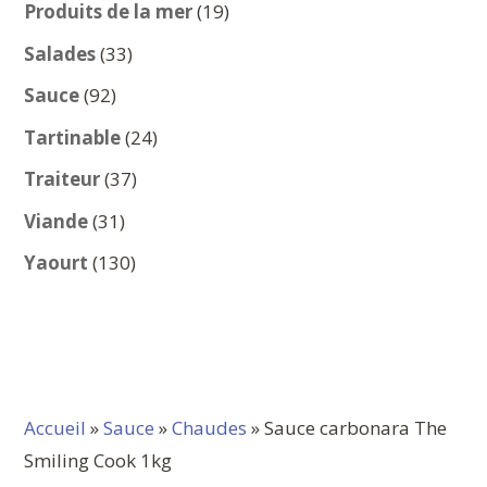
produits
19
Produits de la mer
19
produits
33
Salades
33
produits
92
Sauce
92
produits
24
Tartinable
24
produits
37
Traiteur
37
produits
31
Viande
31
produits
130
Yaourt
130
produits
Accueil
»
Sauce
»
Chaudes
» Sauce carbonara The
Smiling Cook 1kg