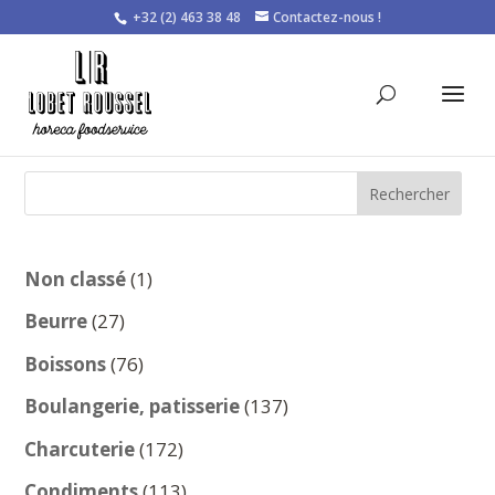
+32 (2) 463 38 48
Contactez-nous !
Rechercher
1
Non classé
1
produit
27
Beurre
27
produits
76
Boissons
76
produits
137
Boulangerie, patisserie
137
produits
172
Charcuterie
172
produits
113
Condiments
113