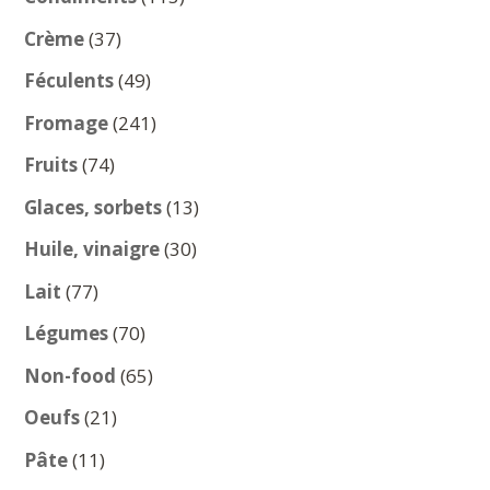
produits
37
Crème
37
produits
49
Féculents
49
produits
241
Fromage
241
produits
74
Fruits
74
produits
13
Glaces, sorbets
13
produits
30
Huile, vinaigre
30
produits
77
Lait
77
produits
70
Légumes
70
produits
65
Non-food
65
produits
21
Oeufs
21
produits
11
Pâte
11