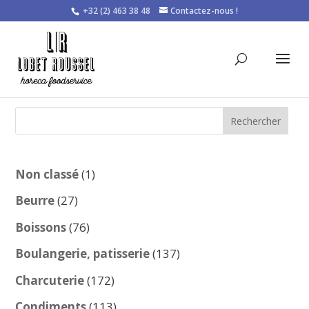
+32 (2) 463 38 48
Contactez-nous !
Rechercher
1
Non classé
1
produit
27
Beurre
27
produits
76
Boissons
76
produits
137
Boulangerie, patisserie
137
produits
172
Charcuterie
172
produits
113
Condiments
113