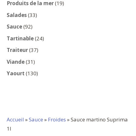
produits
19
Produits de la mer
19
produits
33
Salades
33
produits
92
Sauce
92
produits
24
Tartinable
24
produits
37
Traiteur
37
produits
31
Viande
31
produits
130
Yaourt
130
produits
Accueil
»
Sauce
»
Froides
» Sauce martino Suprima
1l