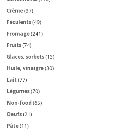
produits
37
Crème
37
produits
49
Féculents
49
produits
241
Fromage
241
produits
74
Fruits
74
produits
13
Glaces, sorbets
13
produits
30
Huile, vinaigre
30
produits
77
Lait
77
produits
70
Légumes
70
produits
65
Non-food
65
produits
21
Oeufs
21
produits
11
Pâte
11