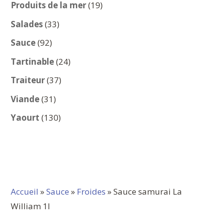
produits
19
Produits de la mer
19
produits
33
Salades
33
produits
92
Sauce
92
produits
24
Tartinable
24
produits
37
Traiteur
37
produits
31
Viande
31
produits
130
Yaourt
130
produits
Accueil
»
Sauce
»
Froides
» Sauce samurai La
William 1l