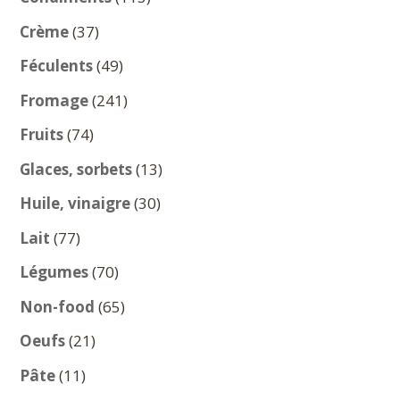
produits
37
Crème
37
produits
49
Féculents
49
produits
241
Fromage
241
produits
74
Fruits
74
produits
13
Glaces, sorbets
13
produits
30
Huile, vinaigre
30
produits
77
Lait
77
produits
70
Légumes
70
produits
65
Non-food
65
produits
21
Oeufs
21
produits
11
Pâte
11