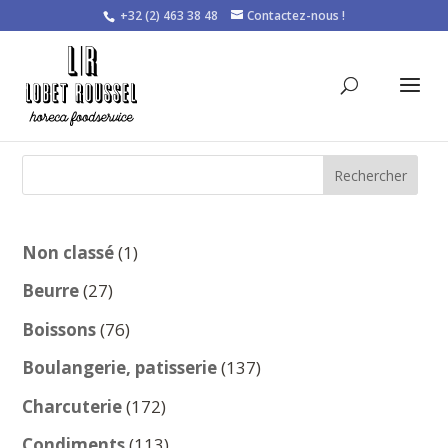
+32 (2) 463 38 48
Contactez-nous !
Rechercher
1
Non classé
1
produit
27
Beurre
27
produits
76
Boissons
76
produits
137
Boulangerie, patisserie
137
produits
172
Charcuterie
172
produits
113
Condiments
113