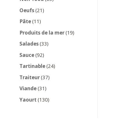
produits
21
Oeufs
21
produits
11
Pâte
11
produits
19
Produits de la mer
19
produits
33
Salades
33
produits
92
Sauce
92
produits
24
Tartinable
24
produits
37
Traiteur
37
produits
31
Viande
31
produits
130
Yaourt
130
produits