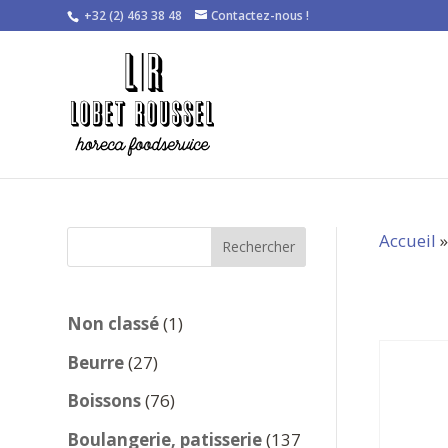
+32 (2) 463 38 48
Contactez-nous !
Accueil
Rechercher
1
Non classé
1
produit
27
Beurre
27
produits
76
Boissons
76
produits
Boulangerie, patisserie
137