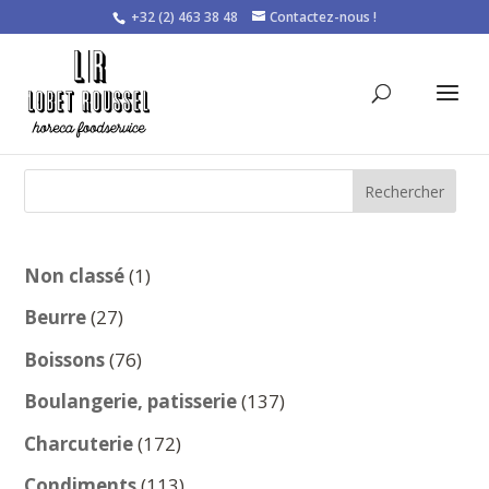
+32 (2) 463 38 48
Contactez-nous !
Rechercher
1
Non classé
1
produit
27
Beurre
27
produits
76
Boissons
76
produits
137
Boulangerie, patisserie
137
produits
172
Charcuterie
172
produits
113
Condiments
113