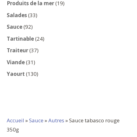
produits
19
Produits de la mer
19
produits
33
Salades
33
produits
92
Sauce
92
produits
24
Tartinable
24
produits
37
Traiteur
37
produits
31
Viande
31
produits
130
Yaourt
130
produits
Accueil
»
Sauce
»
Autres
» Sauce tabasco rouge
350g