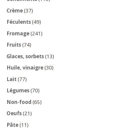
produits
37
Crème
37
produits
49
Féculents
49
produits
241
Fromage
241
produits
74
Fruits
74
produits
13
Glaces, sorbets
13
produits
30
Huile, vinaigre
30
produits
77
Lait
77
produits
70
Légumes
70
produits
65
Non-food
65
produits
21
Oeufs
21
produits
11
Pâte
11