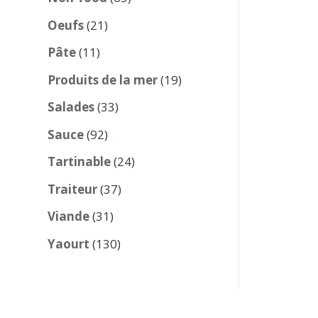
produits
21
Oeufs
21
produits
11
Pâte
11
produits
19
Produits de la mer
19
produits
33
Salades
33
produits
92
Sauce
92
produits
24
Tartinable
24
produits
37
Traiteur
37
produits
31
Viande
31
produits
130
Yaourt
130
produits