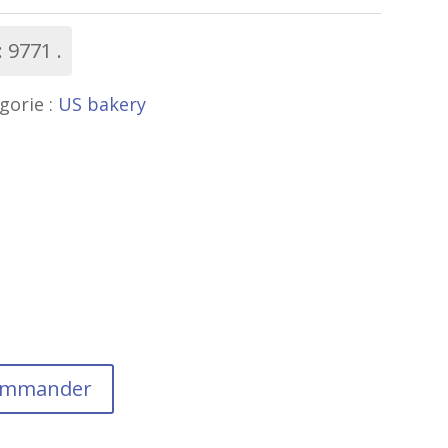
:
9771
gorie :
US bakery
commander