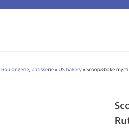
»
Boulangerie, patisserie
»
US bakery
» Scoop&bake myrtil
Sc
Ru