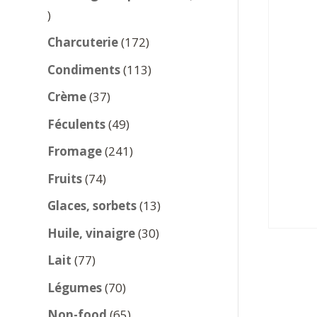
137
produits
172
Charcuterie
172
produits
113
Condiments
113
produits
37
Crème
37
produits
49
Féculents
49
produits
241
Fromage
241
produits
74
Fruits
74
produits
13
Glaces, sorbets
13
produits
30
Huile, vinaigre
30
produits
77
Lait
77
produits
70
Légumes
70
produits
65
Non-food
65