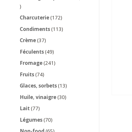
137
produits
172
Charcuterie
172
produits
113
Condiments
113
produits
37
Crème
37
produits
49
Féculents
49
produits
241
Fromage
241
produits
74
Fruits
74
produits
13
Glaces, sorbets
13
produits
30
Huile, vinaigre
30
produits
77
Lait
77
produits
70
Légumes
70
produits
65
Non-food
65