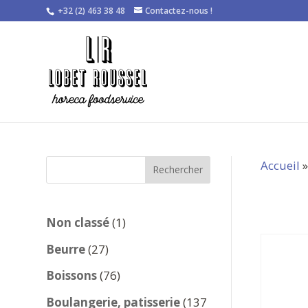
+32 (2) 463 38 48
Contactez-nous !
Accueil
Rechercher
1
Non classé
1
produit
27
Beurre
27
produits
76
Boissons
76
produits
Boulangerie, patisserie
137