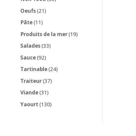
produits
21
Oeufs
21
produits
11
Pâte
11
produits
19
Produits de la mer
19
produits
33
Salades
33
produits
92
Sauce
92
produits
24
Tartinable
24
produits
37
Traiteur
37
produits
31
Viande
31
produits
130
Yaourt
130
produits