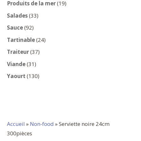
produits
19
Produits de la mer
19
produits
33
Salades
33
produits
92
Sauce
92
produits
24
Tartinable
24
produits
37
Traiteur
37
produits
31
Viande
31
produits
130
Yaourt
130
produits
Accueil
»
Non-food
» Serviette noire 24cm
300pièces