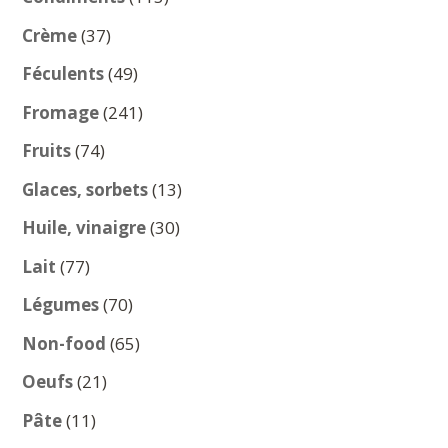
produits
37
Crème
37
produits
49
Féculents
49
produits
241
Fromage
241
produits
74
Fruits
74
produits
13
Glaces, sorbets
13
produits
30
Huile, vinaigre
30
produits
77
Lait
77
produits
70
Légumes
70
produits
65
Non-food
65
produits
21
Oeufs
21
produits
11
Pâte
11