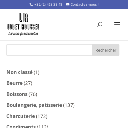
+32 (2) 463 38 48
Contactez-nous !
Rechercher
1
Non classé
1
produit
27
Beurre
27
produits
76
Boissons
76
produits
137
Boulangerie, patisserie
137
produits
172
Charcuterie
172
produits
113
Condiments
113