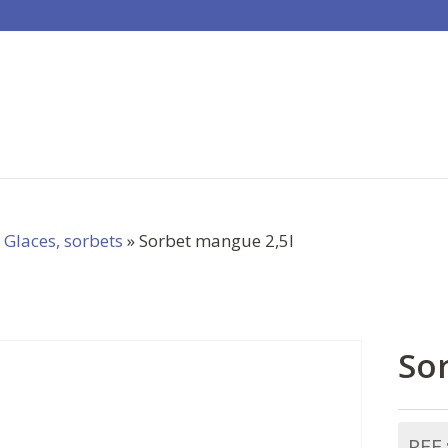
»
Glaces, sorbets
» Sorbet mangue 2,5l
So
REF 