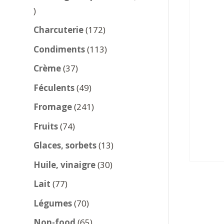
137
produits
172
Charcuterie
172
produits
113
Condiments
113
produits
37
Crème
37
produits
49
Féculents
49
produits
241
Fromage
241
produits
74
Fruits
74
produits
13
Glaces, sorbets
13
produits
30
Huile, vinaigre
30
produits
77
Lait
77
produits
70
Légumes
70
produits
65
Non-food
65