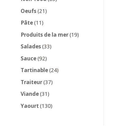
produits
21
Oeufs
21
produits
11
Pâte
11
produits
19
Produits de la mer
19
produits
33
Salades
33
produits
92
Sauce
92
produits
24
Tartinable
24
produits
37
Traiteur
37
produits
31
Viande
31
produits
130
Yaourt
130
produits