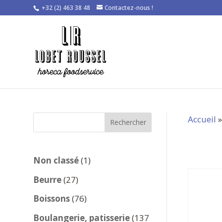
+32 (2) 463 38 48
Contactez-nous !
Accueil
Rechercher
1
Non classé
1
produit
27
Beurre
27
produits
76
Boissons
76
produits
Boulangerie, patisserie
137