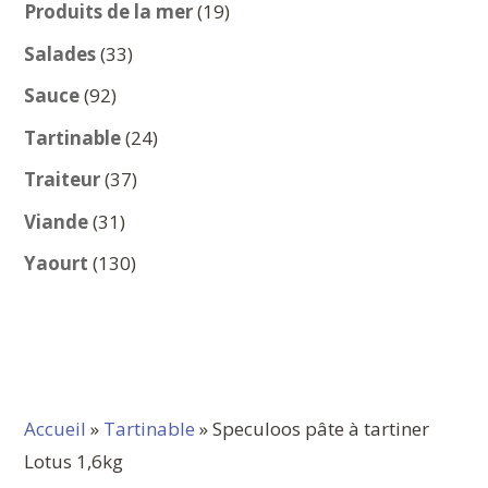
produits
19
Produits de la mer
19
produits
33
Salades
33
produits
92
Sauce
92
produits
24
Tartinable
24
produits
37
Traiteur
37
produits
31
Viande
31
produits
130
Yaourt
130
produits
Accueil
»
Tartinable
» Speculoos pâte à tartiner
Lotus 1,6kg