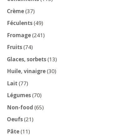
produits
37
Crème
37
produits
49
Féculents
49
produits
241
Fromage
241
produits
74
Fruits
74
produits
13
Glaces, sorbets
13
produits
30
Huile, vinaigre
30
produits
77
Lait
77
produits
70
Légumes
70
produits
65
Non-food
65
produits
21
Oeufs
21
produits
11
Pâte
11