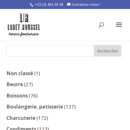
+32 (2) 463 38 48
Contactez-nous !
Rechercher
1
Non classé
1
produit
27
Beurre
27
produits
76
Boissons
76
produits
137
Boulangerie, patisserie
137
produits
172
Charcuterie
172
produits
113
Condiments
113