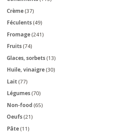
produits
37
Crème
37
produits
49
Féculents
49
produits
241
Fromage
241
produits
74
Fruits
74
produits
13
Glaces, sorbets
13
produits
30
Huile, vinaigre
30
produits
77
Lait
77
produits
70
Légumes
70
produits
65
Non-food
65
produits
21
Oeufs
21
produits
11
Pâte
11