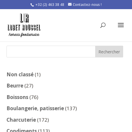
+32 (2) 463 38 48
Contactez-nous !
Rechercher
1
Non classé
1
produit
27
Beurre
27
produits
76
Boissons
76
produits
137
Boulangerie, patisserie
137
produits
172
Charcuterie
172
produits
113
Condiments
113