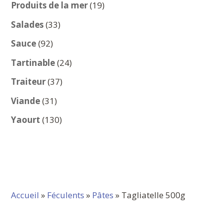
produits
19
Produits de la mer
19
produits
33
Salades
33
produits
92
Sauce
92
produits
24
Tartinable
24
produits
37
Traiteur
37
produits
31
Viande
31
produits
130
Yaourt
130
produits
Accueil
»
Féculents
»
Pâtes
» Tagliatelle 500g