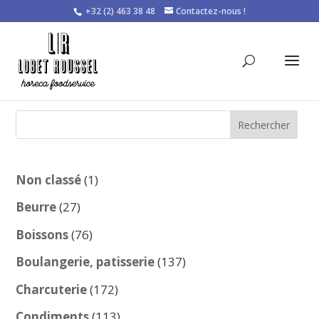
+32 (2) 463 38 48
Contactez-nous !
Rechercher
1
Non classé
1
produit
27
Beurre
27
produits
76
Boissons
76
produits
137
Boulangerie, patisserie
137
produits
172
Charcuterie
172
produits
113
Condiments
113