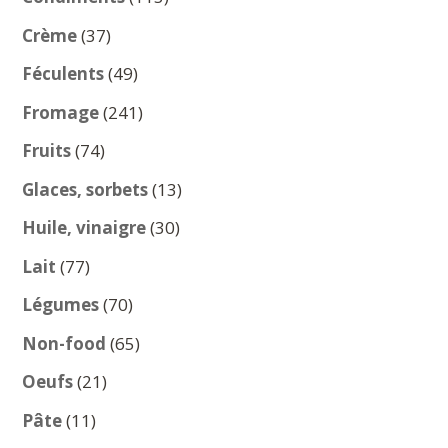
produits
37
Crème
37
produits
49
Féculents
49
produits
241
Fromage
241
produits
74
Fruits
74
produits
13
Glaces, sorbets
13
produits
30
Huile, vinaigre
30
produits
77
Lait
77
produits
70
Légumes
70
produits
65
Non-food
65
produits
21
Oeufs
21
produits
11
Pâte
11