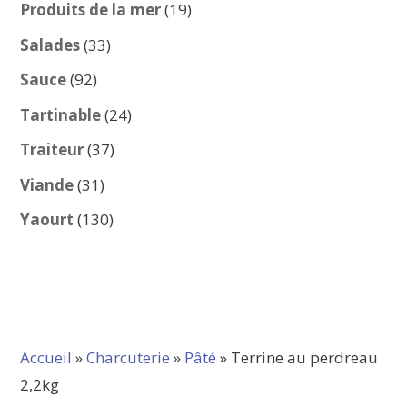
produits
19
Produits de la mer
19
produits
33
Salades
33
produits
92
Sauce
92
produits
24
Tartinable
24
produits
37
Traiteur
37
produits
31
Viande
31
produits
130
Yaourt
130
produits
Accueil
»
Charcuterie
»
Pâté
» Terrine au perdreau
2,2kg