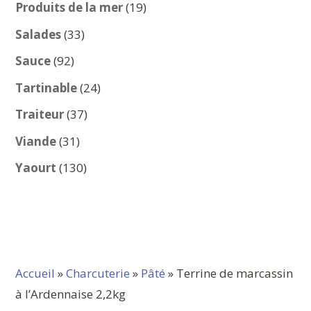
produits
19
Produits de la mer
19
produits
33
Salades
33
produits
92
Sauce
92
produits
24
Tartinable
24
produits
37
Traiteur
37
produits
31
Viande
31
produits
130
Yaourt
130
produits
Accueil
»
Charcuterie
»
Pâté
» Terrine de marcassin
à l’Ardennaise 2,2kg