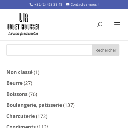
+32 (2) 463 38 48
Contactez-nous !
Rechercher
1
Non classé
1
produit
27
Beurre
27
produits
76
Boissons
76
produits
137
Boulangerie, patisserie
137
produits
172
Charcuterie
172
produits
113
Condiments
113