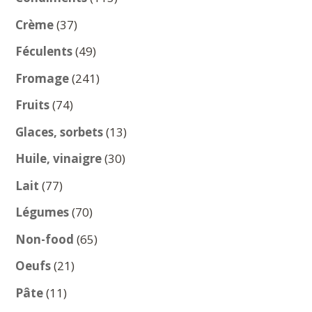
produits
37
Crème
37
produits
49
Féculents
49
produits
241
Fromage
241
produits
74
Fruits
74
produits
13
Glaces, sorbets
13
produits
30
Huile, vinaigre
30
produits
77
Lait
77
produits
70
Légumes
70
produits
65
Non-food
65
produits
21
Oeufs
21
produits
11
Pâte
11