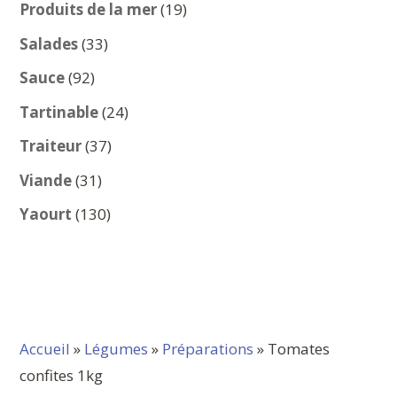
produits
19
Produits de la mer
19
produits
33
Salades
33
produits
92
Sauce
92
produits
24
Tartinable
24
produits
37
Traiteur
37
produits
31
Viande
31
produits
130
Yaourt
130
produits
Accueil
»
Légumes
»
Préparations
» Tomates
confites 1kg