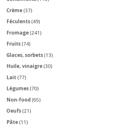
produits
37
Crème
37
produits
49
Féculents
49
produits
241
Fromage
241
produits
74
Fruits
74
produits
13
Glaces, sorbets
13
produits
30
Huile, vinaigre
30
produits
77
Lait
77
produits
70
Légumes
70
produits
65
Non-food
65
produits
21
Oeufs
21
produits
11
Pâte
11