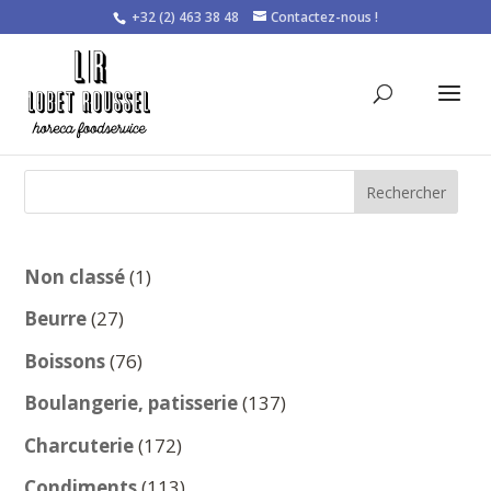
+32 (2) 463 38 48
Contactez-nous !
Rechercher
1
Non classé
1
produit
27
Beurre
27
produits
76
Boissons
76
produits
137
Boulangerie, patisserie
137
produits
172
Charcuterie
172
produits
113
Condiments
113