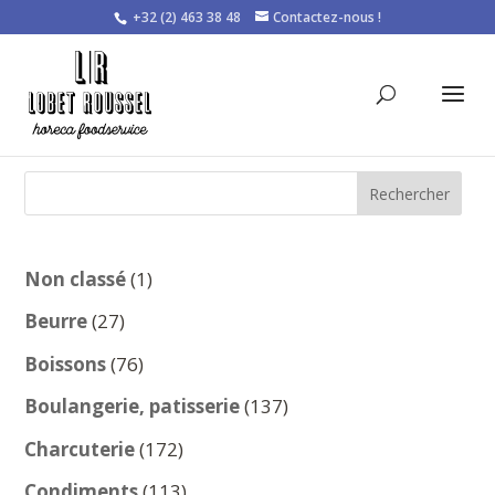
+32 (2) 463 38 48
Contactez-nous !
Rechercher
1
Non classé
1
produit
27
Beurre
27
produits
76
Boissons
76
produits
137
Boulangerie, patisserie
137
produits
172
Charcuterie
172
produits
113
Condiments
113