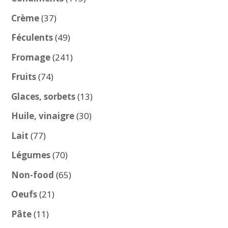
produits
37
Crème
37
produits
49
Féculents
49
produits
241
Fromage
241
produits
74
Fruits
74
produits
13
Glaces, sorbets
13
produits
30
Huile, vinaigre
30
produits
77
Lait
77
produits
70
Légumes
70
produits
65
Non-food
65
produits
21
Oeufs
21
produits
11
Pâte
11