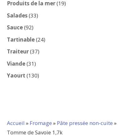
produits
19
Produits de la mer
19
produits
33
Salades
33
produits
92
Sauce
92
produits
24
Tartinable
24
produits
37
Traiteur
37
produits
31
Viande
31
produits
130
Yaourt
130
produits
Accueil
»
Fromage
»
Pâte pressée non-cuite
»
Tomme de Savoie 1,7k