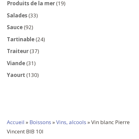
produits
19
Produits de la mer
19
produits
33
Salades
33
produits
92
Sauce
92
produits
24
Tartinable
24
produits
37
Traiteur
37
produits
31
Viande
31
produits
130
Yaourt
130
produits
Accueil
»
Boissons
»
Vins, alcools
» Vin blanc Pierre
Vincent BIB 10l