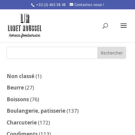
+32 (2) 463 38 48
Contactez-nous !
Rechercher
1
Non classé
1
produit
27
Beurre
27
produits
76
Boissons
76
produits
137
Boulangerie, patisserie
137
produits
172
Charcuterie
172
produits
113
Condiments
113