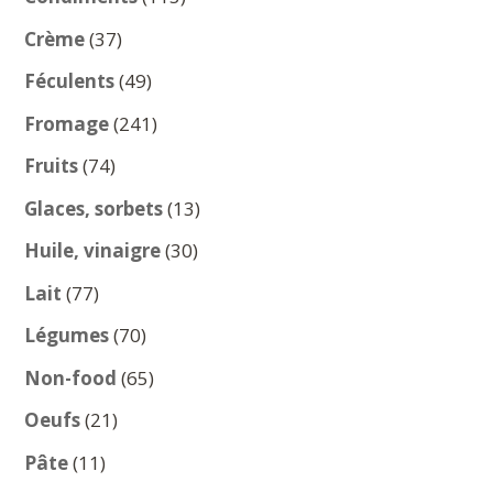
produits
37
Crème
37
produits
49
Féculents
49
produits
241
Fromage
241
produits
74
Fruits
74
produits
13
Glaces, sorbets
13
produits
30
Huile, vinaigre
30
produits
77
Lait
77
produits
70
Légumes
70
produits
65
Non-food
65
produits
21
Oeufs
21
produits
11
Pâte
11