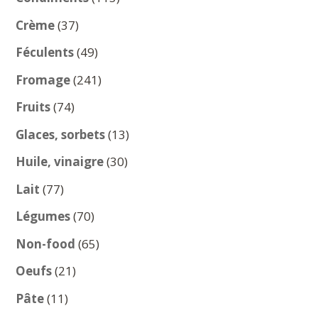
produits
37
Crème
37
produits
49
Féculents
49
produits
241
Fromage
241
produits
74
Fruits
74
produits
13
Glaces, sorbets
13
produits
30
Huile, vinaigre
30
produits
77
Lait
77
produits
70
Légumes
70
produits
65
Non-food
65
produits
21
Oeufs
21
produits
11
Pâte
11