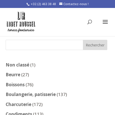
+32 (2) 463 38 48
Contactez-nous !
Rechercher
1
Non classé
1
produit
27
Beurre
27
produits
76
Boissons
76
produits
137
Boulangerie, patisserie
137
produits
172
Charcuterie
172
produits
113
Condiments
113