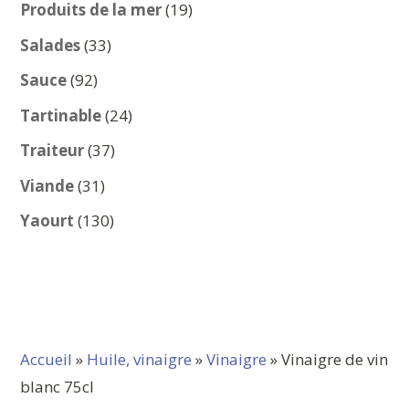
produits
19
Produits de la mer
19
produits
33
Salades
33
produits
92
Sauce
92
produits
24
Tartinable
24
produits
37
Traiteur
37
produits
31
Viande
31
produits
130
Yaourt
130
produits
Accueil
»
Huile, vinaigre
»
Vinaigre
» Vinaigre de vin
blanc 75cl