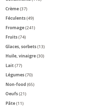
produits
37
Crème
37
produits
49
Féculents
49
produits
241
Fromage
241
produits
74
Fruits
74
produits
13
Glaces, sorbets
13
produits
30
Huile, vinaigre
30
produits
77
Lait
77
produits
70
Légumes
70
produits
65
Non-food
65
produits
21
Oeufs
21
produits
11
Pâte
11