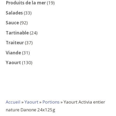
produits
19
Produits de la mer
19
produits
33
Salades
33
produits
92
Sauce
92
produits
24
Tartinable
24
produits
37
Traiteur
37
produits
31
Viande
31
produits
130
Yaourt
130
produits
Accueil
»
Yaourt
»
Portions
» Yaourt Activia entier
nature Danone 24x125g