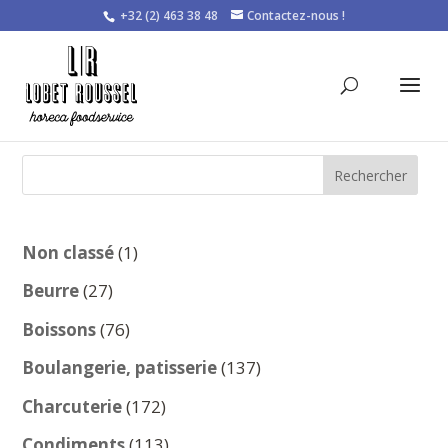
+32 (2) 463 38 48
Contactez-nous !
Rechercher
1
Non classé
1
produit
27
Beurre
27
produits
76
Boissons
76
produits
137
Boulangerie, patisserie
137
produits
172
Charcuterie
172
produits
113
Condiments
113