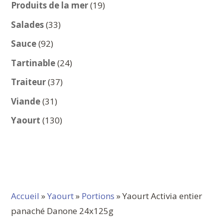
produits
19
Produits de la mer
19
produits
33
Salades
33
produits
92
Sauce
92
produits
24
Tartinable
24
produits
37
Traiteur
37
produits
31
Viande
31
produits
130
Yaourt
130
produits
Accueil
»
Yaourt
»
Portions
» Yaourt Activia entier
panaché Danone 24x125g