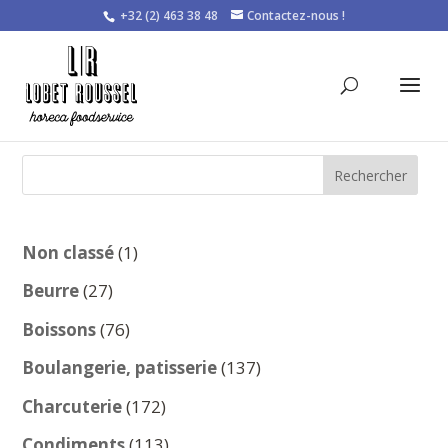
+32 (2) 463 38 48
Contactez-nous !
Rechercher
1
Non classé
1
produit
27
Beurre
27
produits
76
Boissons
76
produits
137
Boulangerie, patisserie
137
produits
172
Charcuterie
172
produits
113
Condiments
113