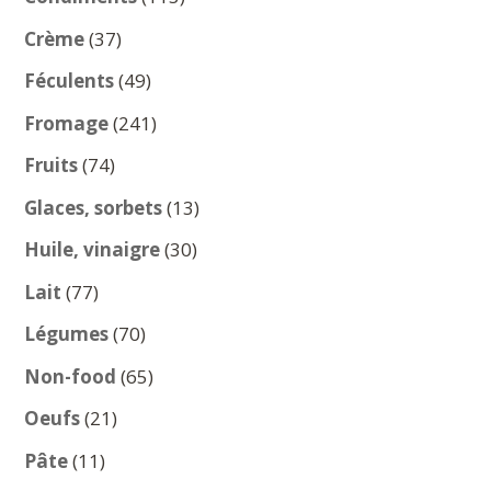
produits
37
Crème
37
produits
49
Féculents
49
produits
241
Fromage
241
produits
74
Fruits
74
produits
13
Glaces, sorbets
13
produits
30
Huile, vinaigre
30
produits
77
Lait
77
produits
70
Légumes
70
produits
65
Non-food
65
produits
21
Oeufs
21
produits
11
Pâte
11