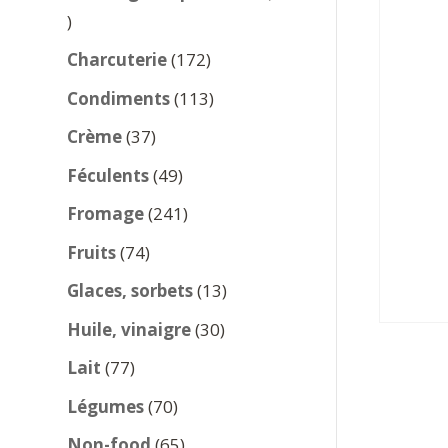
137
produits
172
Charcuterie
172
produits
113
Condiments
113
produits
37
Crème
37
produits
49
Féculents
49
produits
241
Fromage
241
produits
74
Fruits
74
produits
13
Glaces, sorbets
13
produits
30
Huile, vinaigre
30
produits
77
Lait
77
produits
70
Légumes
70
produits
65
Non-food
65