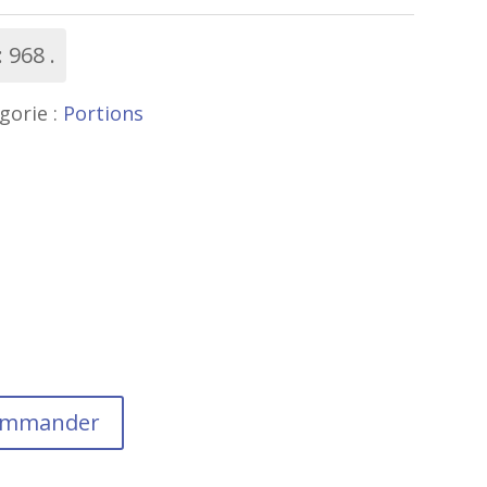
:
968
gorie :
Portions
commander