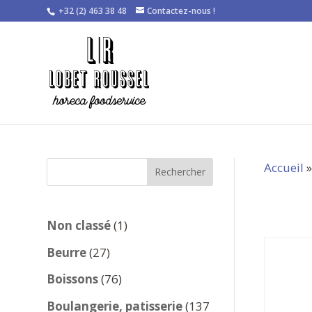
+32 (2) 463 38 48
Contactez-nous !
Accueil
Rechercher
1
Non classé
1
produit
27
Beurre
27
produits
76
Boissons
76
produits
Boulangerie, patisserie
137