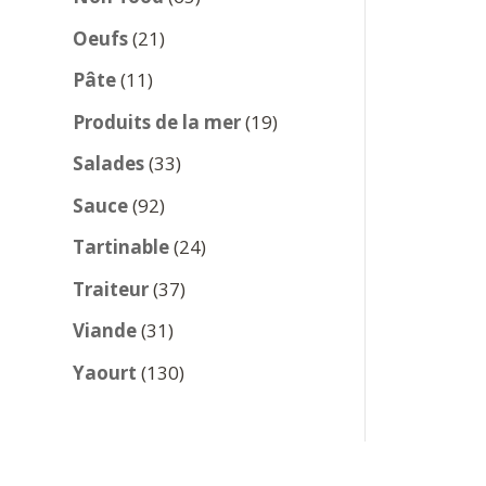
produits
21
Oeufs
21
produits
11
Pâte
11
produits
19
Produits de la mer
19
produits
33
Salades
33
produits
92
Sauce
92
produits
24
Tartinable
24
produits
37
Traiteur
37
produits
31
Viande
31
produits
130
Yaourt
130
produits