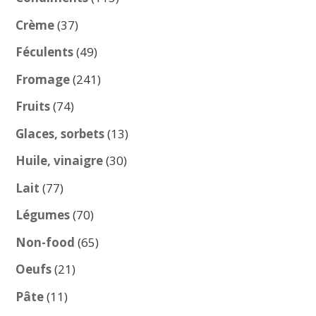
produits
37
Crème
37
produits
49
Féculents
49
produits
241
Fromage
241
produits
74
Fruits
74
produits
13
Glaces, sorbets
13
produits
30
Huile, vinaigre
30
produits
77
Lait
77
produits
70
Légumes
70
produits
65
Non-food
65
produits
21
Oeufs
21
produits
11
Pâte
11