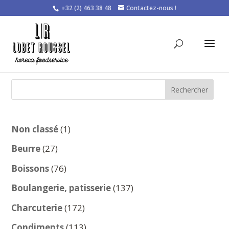
+32 (2) 463 38 48
Contactez-nous !
Rechercher
1
Non classé
1
produit
27
Beurre
27
produits
76
Boissons
76
produits
137
Boulangerie, patisserie
137
produits
172
Charcuterie
172
produits
113
Condiments
113