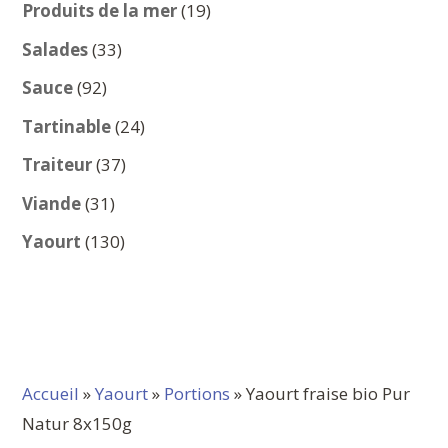
produits
19
Produits de la mer
19
produits
33
Salades
33
produits
92
Sauce
92
produits
24
Tartinable
24
produits
37
Traiteur
37
produits
31
Viande
31
produits
130
Yaourt
130
produits
Accueil
»
Yaourt
»
Portions
» Yaourt fraise bio Pur
Natur 8x150g