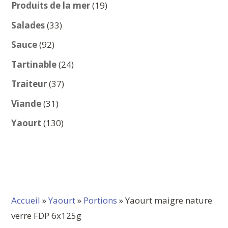
produits
19
Produits de la mer
19
produits
33
Salades
33
produits
92
Sauce
92
produits
24
Tartinable
24
produits
37
Traiteur
37
produits
31
Viande
31
produits
130
Yaourt
130
produits
Accueil
»
Yaourt
»
Portions
» Yaourt maigre nature
verre FDP 6x125g