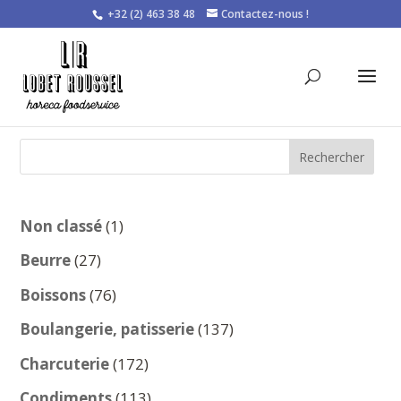
+32 (2) 463 38 48
Contactez-nous !
Rechercher
1
Non classé
1
produit
27
Beurre
27
produits
76
Boissons
76
produits
137
Boulangerie, patisserie
137
produits
172
Charcuterie
172
produits
113
Condiments
113