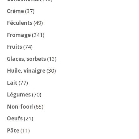
produits
37
Crème
37
produits
49
Féculents
49
produits
241
Fromage
241
produits
74
Fruits
74
produits
13
Glaces, sorbets
13
produits
30
Huile, vinaigre
30
produits
77
Lait
77
produits
70
Légumes
70
produits
65
Non-food
65
produits
21
Oeufs
21
produits
11
Pâte
11