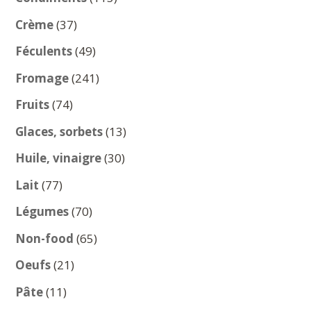
produits
37
Crème
37
produits
49
Féculents
49
produits
241
Fromage
241
produits
74
Fruits
74
produits
13
Glaces, sorbets
13
produits
30
Huile, vinaigre
30
produits
77
Lait
77
produits
70
Légumes
70
produits
65
Non-food
65
produits
21
Oeufs
21
produits
11
Pâte
11