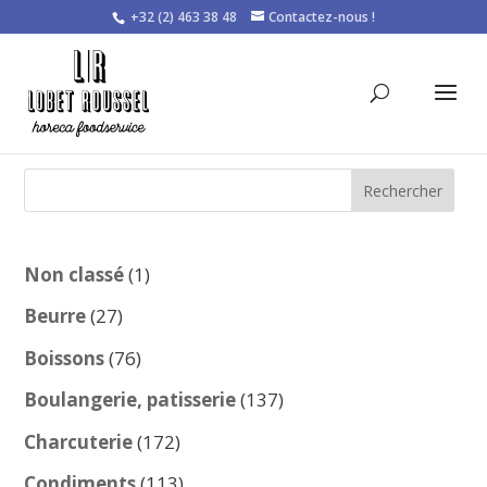
+32 (2) 463 38 48
Contactez-nous !
Rechercher
1
Non classé
1
produit
27
Beurre
27
produits
76
Boissons
76
produits
137
Boulangerie, patisserie
137
produits
172
Charcuterie
172
produits
113
Condiments
113