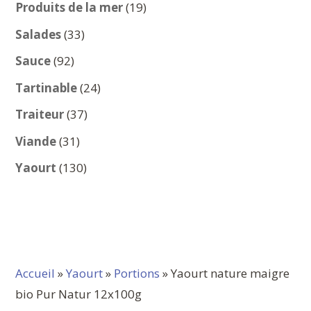
produits
19
Produits de la mer
19
produits
33
Salades
33
produits
92
Sauce
92
produits
24
Tartinable
24
produits
37
Traiteur
37
produits
31
Viande
31
produits
130
Yaourt
130
produits
Accueil
»
Yaourt
»
Portions
» Yaourt nature maigre
bio Pur Natur 12x100g