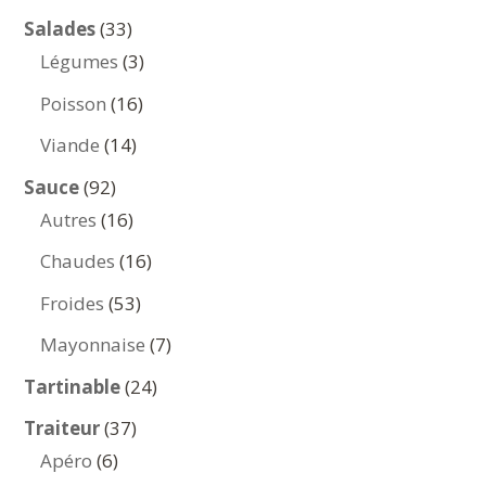
produits
33
Salades
33
produits
3
Légumes
3
produits
16
Poisson
16
produits
14
Viande
14
produits
92
Sauce
92
produits
16
Autres
16
produits
16
Chaudes
16
produits
53
Froides
53
produits
7
Mayonnaise
7
produits
24
Tartinable
24
produits
37
Traiteur
37
6
produits
Apéro
6