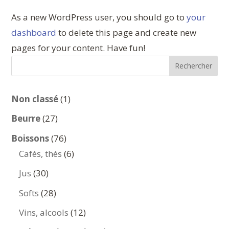
As a new WordPress user, you should go to
your
dashboard
to delete this page and create new
pages for your content. Have fun!
Rechercher
1
Non classé
1
produit
27
Beurre
27
produits
76
Boissons
76
produits
6
Cafés, thés
6
produits
30
Jus
30
produits
28
Softs
28
produits
12
Vins, alcools
12
produits