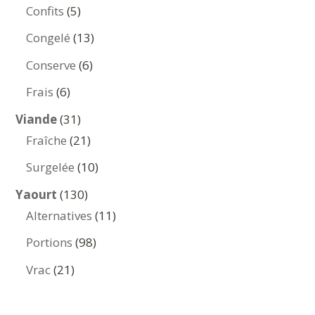
produits
5
Confits
5
produits
13
Congelé
13
produits
6
Conserve
6
produits
6
Frais
6
produits
31
Viande
31
produits
21
Fraîche
21
produits
10
Surgelée
10
produits
130
Yaourt
130
produits
11
Alternatives
11
produits
98
Portions
98
produits
21
Vrac
21
produits