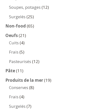
produits
12
Soupes, potages
12
produits
25
Surgelés
25
produits
65
Non-food
65
produits
21
Oeufs
21
4
produits
Cuits
4
produits
5
Frais
5
produits
12
Pasteurisés
12
produits
11
Pâte
11
produits
19
Produits de la mer
19
8
produits
Conserves
8
produits
4
Frais
4
produits
7
Surgelés
7