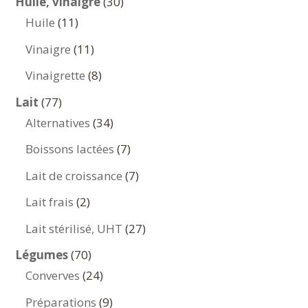
30
Huile, vinaigre
30
11
produits
Huile
11
produits
11
Vinaigre
11
produits
8
Vinaigrette
8
produits
77
Lait
77
produits
34
Alternatives
34
produits
7
Boissons lactées
7
produits
7
Lait de croissance
7
produits
2
Lait frais
2
produits
27
Lait stérilisé, UHT
27
produits
70
Légumes
70
produits
24
Converves
24
produits
9
Préparations
9