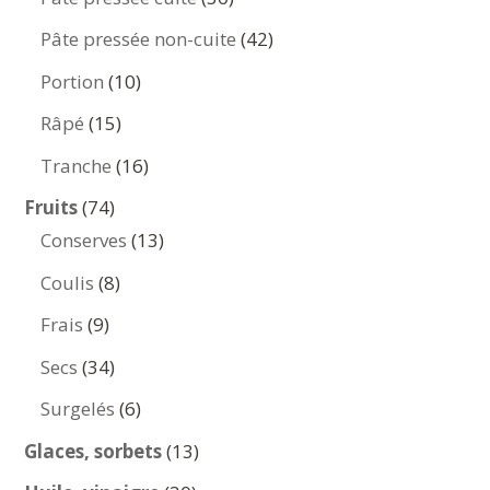
produits
42
Pâte pressée non-cuite
42
produits
10
Portion
10
produits
15
Râpé
15
produits
16
Tranche
16
produits
74
Fruits
74
produits
13
Conserves
13
produits
8
Coulis
8
produits
9
Frais
9
produits
34
Secs
34
produits
6
Surgelés
6
produits
13
Glaces, sorbets
13
produits