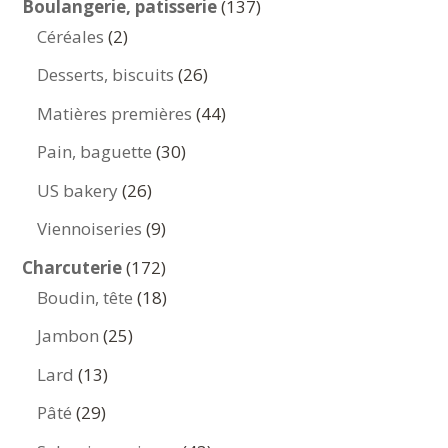
137
Boulangerie, patisserie
137
2
produits
Céréales
2
produits
26
Desserts, biscuits
26
produits
44
Matières premières
44
produits
30
Pain, baguette
30
produits
26
US bakery
26
produits
9
Viennoiseries
9
produits
172
Charcuterie
172
produits
18
Boudin, tête
18
produits
25
Jambon
25
produits
13
Lard
13
produits
29
Pâté
29
produits