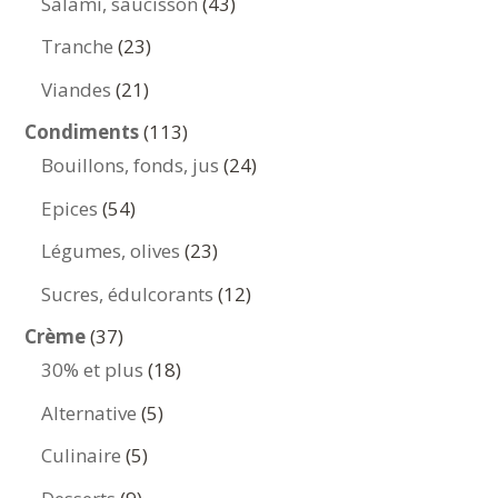
43
Salami, saucisson
43
produits
23
Tranche
23
produits
21
Viandes
21
produits
113
Condiments
113
produits
24
Bouillons, fonds, jus
24
produits
54
Epices
54
produits
23
Légumes, olives
23
produits
12
Sucres, édulcorants
12
produits
37
Crème
37
produits
18
30% et plus
18
produits
5
Alternative
5
produits
5
Culinaire
5
produits
9