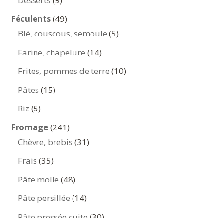
Desserts
9
produits
49
Féculents
49
produits
5
Blé, couscous, semoule
5
produits
14
Farine, chapelure
14
produits
10
Frites, pommes de terre
10
produits
15
Pâtes
15
produits
5
Riz
5
produits
241
Fromage
241
produits
31
Chèvre, brebis
31
produits
35
Frais
35
produits
48
Pâte molle
48
produits
14
Pâte persillée
14
produits
30
Pâte pressée cuite
30